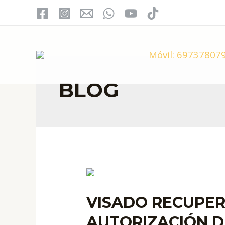
Ir
al
contenido
Móvil:
697378079
BLOG
VISADO RECUPER
AUTORIZACIÓN D