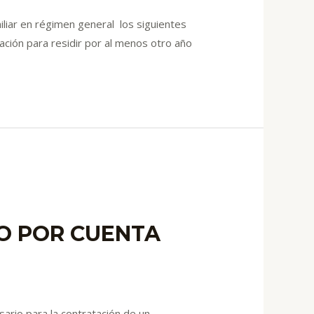
iliar en régimen general los siguientes
ación para residir por al menos otro año
JO POR CUENTA
ario para la contratación de un