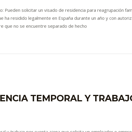
o: Pueden solicitar un visado de residencia para reagrupación fam
ue ha residido legalmente en España durante un año y con autoriz
pre que no se encuentre separado de hecho
DENCIA TEMPORAL Y TRABA
ral y trabajo por cuenta ajena que solicita un empleador o empres