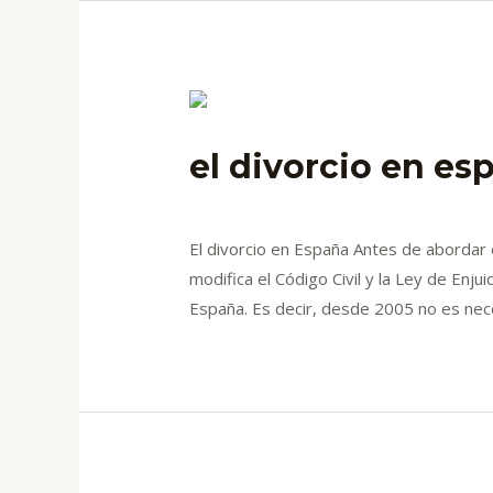
el divorcio en es
Deja un comentario
/
blog
/ Por
admin
El divorcio en España Antes de abordar e
modifica el Código Civil y la Ley de Enju
España. Es decir, desde 2005 no es nec