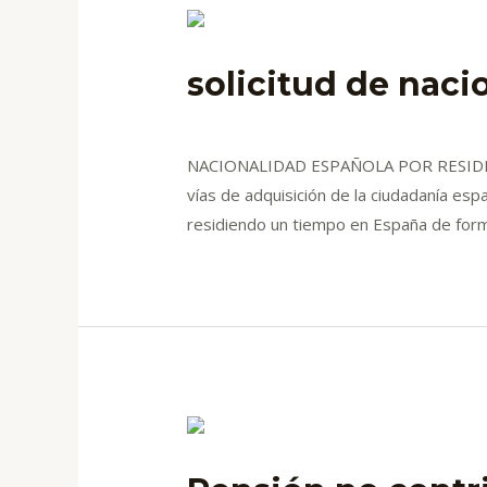
solicitud de naci
Deja un comentario
/
blog
/ Por
admin
NACIONALIDAD ESPAÑOLA POR RESIDENCIA.
vías de adquisición de la ciudadanía esp
residiendo un tiempo en España de forma