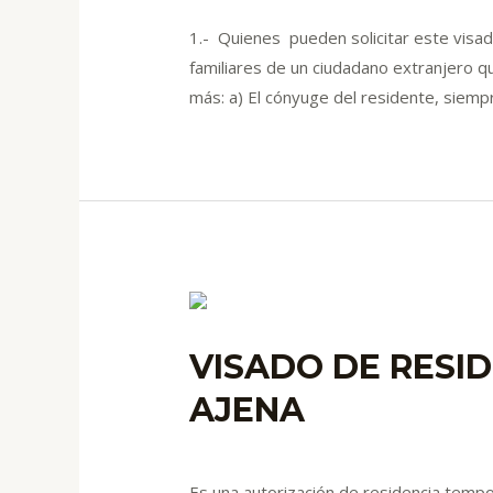
1.- Quienes pueden solicitar este visad
familiares de un ciudadano extranjero q
más: a) El cónyuge del residente, siem
VISADO DE RESI
AJENA
Deja un comentario
/
blog
/ Por
admin
Es una autorización de residencia tempo