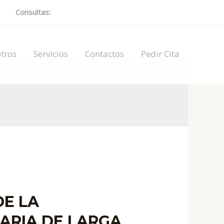
Consultas:
697378079 / 624004560 / 602485614
tros
Servicios
Contactos
Pedir Cita
DE LA
ARIA DE LARGA