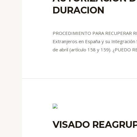
DURACION
Deja un comentario
/
blog
/ Por
admin
PROCEDIMIENTO PARA RECUPERAR RESID
Extranjeros en España y su Integración
de abril (artículo 158 y 159). ¿PU
VISADO REAGRUP
Deja un comentario
/
blog
/ Por
admin