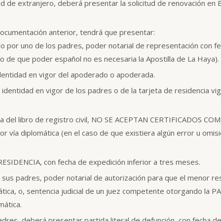
d de extranjero, deberá presentar la solicitud de renovación en Es
cumentación anterior, tendrá que presentar:
o por uno de los padres, poder notarial de representación con fec
o de que poder español no es necesaria la Apostilla de La Haya).
identidad en vigor del apoderado o apoderada.
identidad en vigor de los padres o de la tarjeta de residencia vi
copia del libro de registro civil, NO SE ACEPTAN CERTIFICADOS 
r vía diplomática (en el caso de que existiera algún error u omisi
 RESIDENCIA, con fecha de expedición inferior a tres meses.
 sus padres, poder notarial de autorización para que el menor res
mática, o, sentencia judicial de un juez competente otorgando l
mática.
padres, deberá presentar partida literal de defunción, con fecha d