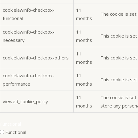
cookielawinfo-checkbox-
11
The cookie is set
functional
months
cookielawinfo-checkbox-
11
This cookie is se
necessary
months
11
cookielawinfo-checkbox-others
This cookie is se
months
cookielawinfo-checkbox-
11
This cookie is se
performance
months
11
The cookie is set
viewed_cookie_policy
months
store any persona
Functional
Functional