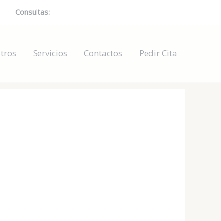
Consultas:
697378079 / 624004560 / 602485614
tros
Servicios
Contactos
Pedir Cita