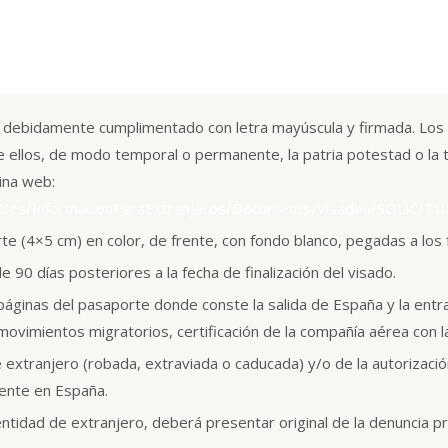
 debidamente cumplimentado con letra mayúscula y firmada. Los
 ellos, de modo temporal o permanente, la patria potestad o la tu
ina web:
PAZ/es/InformacionParaExtranjeros/Documents/Visados/SOLI
e (4×5 cm) en color, de frente, con fondo blanco, pegadas a los f
 90 días posteriores a la fecha de finalización del visado.
páginas del pasaporte donde conste la salida de España y la ent
 movimientos migratorios, certificación de la compañía aérea con la 
de extranjero (robada, extraviada o caducada) y/o de la autoriza
dente en España.
dentidad de extranjero, deberá presentar original de la denuncia