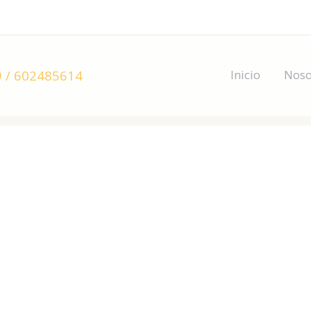
 / 602485614
Inicio
Noso