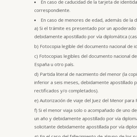
En caso de caducidad de la tarjeta de identida
correspondiente.
En caso de menores de edad, además de la do
a) Si el trámite es presentado por un apoderado 
debidamente apostillado por vía diplomática (cas
b) Fotocopia legible del documento nacional de 
c) Fotocopias legibles del documento nacional de 
España u otro país.
d) Partida literal de nacimiento del menor (la 
inferior a seis meses, debidamente apostillado po
rectificados y/o completados).
e) Autorización de viaje del Juez del Menor para
f) Si el menor viaja solo o acompañado de uno de
un año y debidamente apostillado por vía diplo
solicitante debidamente apostillada por vía diplo
g) En el caso del fallecimiento de alguno de los 